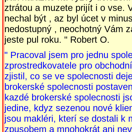
ztrátou a muzete prijít i o vse. 
nechal být , az byl úcet v minu
nedostupný , neochotný Vám zac
jeste pul roku. " Robert O.
" Pracoval jsem pro jednu spole
zprostredkovatele pro obchodní
zjistil, co se ve spolecnosti d
brokerské spolecnosti postave
kazdé brokerské spolecnosti jso
jedine, kdyz sezenou nové kli
jsou makléri, kterí se dostali
zpusobem a mnohokrát ani neve