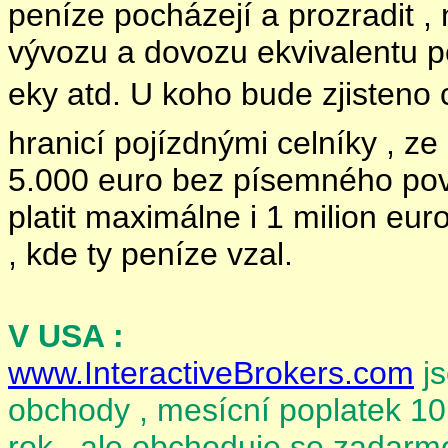
peníze pocházejí a prozradit , n
vývozu a dovozu ekvivalentu pe
eky atd. U koho bude zjisteno c
hranicí pojízdnými celníky , ze
5.000 euro bez písemného povo
platit maximálne i 1 milion e
, kde ty peníze vzal.
V USA :
www.InteractiveBrokers.com
js
obchody , mesícní poplatek 10
rok , ale obchoduje se zadarm