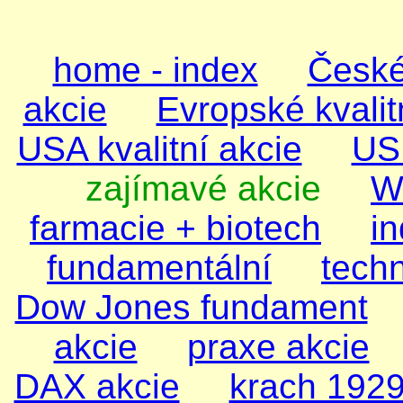
home - index
České
akcie
Evropské kvalit
USA kvalitní akcie
US 
zajímavé akcie
Wa
farmacie + biotech
i
fundamentální
tech
Dow Jones fundament
akcie
praxe akcie
DAX akcie
krach 192