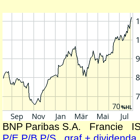
BNP Paribas S.A. Francie
P/E P/B P/S
graf + dividenda