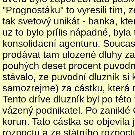
"Prognostáku" to vyresili tím, 
tak svetový unikát - banka, kt
uz to bylo prílis nápadné, by
konsolidacní agenturu. Souca
prodávat tam ulozené dluhy za 
pouhých deset procent puvodní
stávalo, ze puvodní dluzník si k
samozrejme) za cástku, která n
Tento dríve dluzník byl po tét
vázený podnikatel. Po zaniklé 
korun. Tato cástka se objevila
rozpoctu a ze státního rozpoct