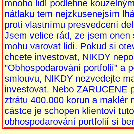
mnoho lidí podlehne kouzelný
nátlaku tem nejzkusenejsím lhá
proti vlastnímu presvedcení de
Jsem velice rád, ze jsem onen 
mohu varovat lidi. Pokud si ote
chcete investovat, NIKDY nepo
"Obhospodarování portfolií" a
smlouvu, NIKDY nezvedejte makl
investovat. Nebo ZARUCENE prij
ztrátu 400.000 korun a maklér n
cástce je schopen klientovi tuto
obhospodarování portfolií si ber