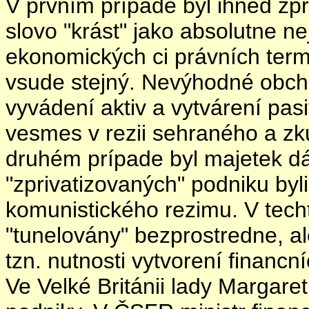
V prvním prípade byl ihned zp
slovo "krást" jako absolutne nej
ekonomických ci právních term
vsude stejný. Nevýhodné obch
vyvádení aktiv a vytvárení pasiv
vesmes v rezii sehraného a z
druhém prípade byl majetek d
"zprivatizovaných" podniku byli
komunistického rezimu. V tech
"tunelovány" bezprostredne, a
tzn. nutnosti vytvorení financní
Ve Velké Británii lady Margaret