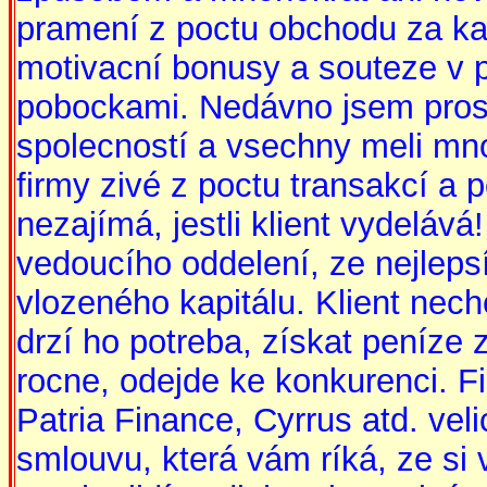
pramení z poctu obchodu za ka
motivacní bonusy a souteze v 
pobockami. Nedávno jsem pros
spolecností a vsechny meli mn
firmy zivé z poctu transakcí a 
nezajímá, jestli klient vydeláv
vedoucího oddelení, ze nejlepsí 
vlozeného kapitálu. Klient nechc
drzí ho potreba, získat peníze
rocne, odejde ke konkurenci. Fi
Patria Finance, Cyrrus atd. ve
smlouvu, která vám ríká, ze si