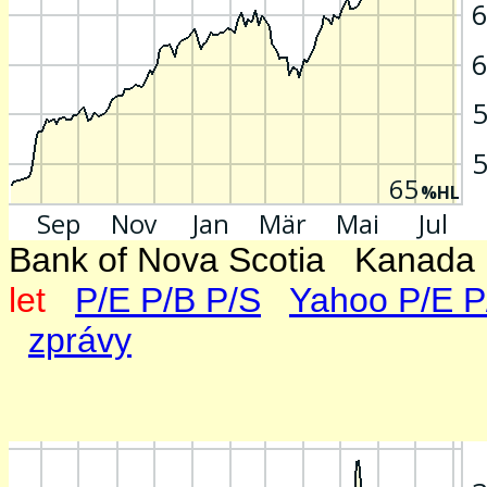
Bank of Nova Scotia Kana
let
P/E P/B P/S
Yahoo P/E P
zprávy