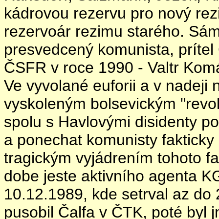
kádrovou rezervu pro nový rez
rezervoár rezimu starého. Sám
presvedcený komunista, príte
ČSFR v roce 1990 - Valtr Komá
Ve vyvolané euforii a v nadeji
vyskoleným bolsevickým "revo
spolu s Havlovými disidenty pod
a ponechat komunisty fakticky
tragickým vyjádrením tohoto fak
dobe jeste aktivního agenta K
10.12.1989, kde setrval az do 
pusobil Čalfa v ČTK, poté byl