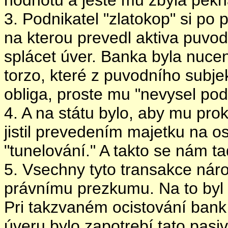
hodnotu a jeste mu zbyla pekn
3. Podnikatel "zlatokop" si po p
na kterou prevedl aktiva puvo
splácet úver. Banka byla nucen
torzo, které z puvodního subje
obliga, proste mu "nevysel pod
4. A na státu bylo, aby mu pro
jistil prevedením majetku na o
"tunelování." A takto se nám tad
5. Vsechny tyto transakce nár
právnímu prezkumu. Na to byl 
Pri takzvaném ocistování bank
úveru bylo zapotrebí tato pasiv