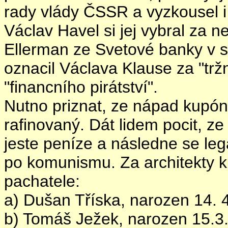
rady vlády ČSSR a vyzkousel i
Václav Havel si jej vybral za n
Ellerman ze Svetové banky v so
oznacil Václava Klause za "tržn
"financního pirátství".
Nutno priznat, ze nápad kupóno
rafinovaný. Dát lidem pocit, ze
jeste peníze a následne se leg
po komunismu. Za architekty k
pachatele:
a) Dušan Tříska, narozen 14. 
b) Tomáš Ježek, narozen 15.3