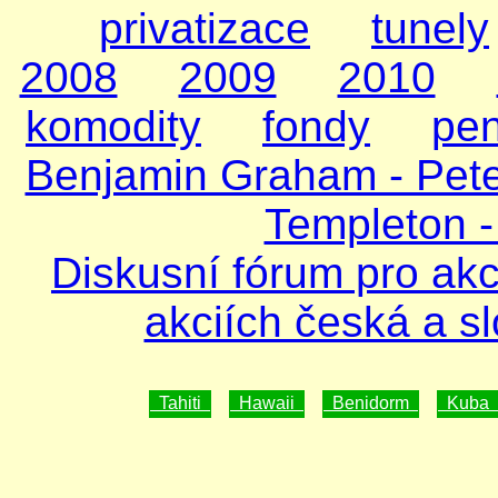
privatizace
tunely
2008
2009
2010
komodity
fondy
pen
Benjamin Graham - Peter
Templeton -
Diskusní fórum pro akc
akciích česká a s
Tahiti
Hawaii
Benidorm
Kuba