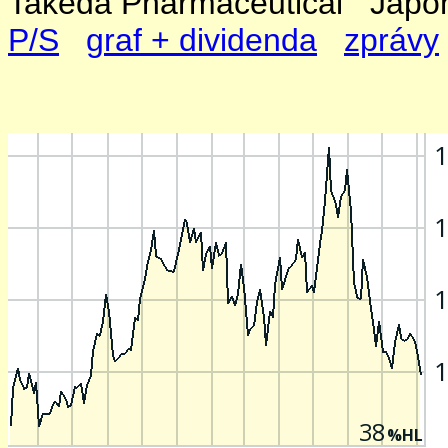
Takeda Pharmaceutical Jap
P/S
graf + dividenda
zprávy