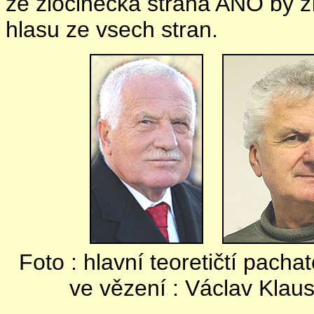
ze zločinecká strana ANO by z
hlasu ze vsech stran.
Foto : hlavní teoretičtí pacha
ve vězení : Václav Klau