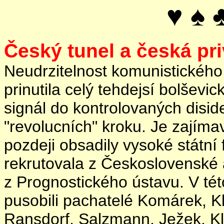
♥ ♠ 
Český tunel a česká pri
Neudrzitelnost komunistického r
prinutila celý tehdejsí bolševi
signál do kontrolovaných disid
"revolucních" kroku. Je zajímav
pozdeji obsadily vysoké státní 
rekrutovala z Československé
z Prognostického ústavu. V tét
pusobili pachatelé Komárek, 
Ransdorf, Salzmann, Ježek, Kla