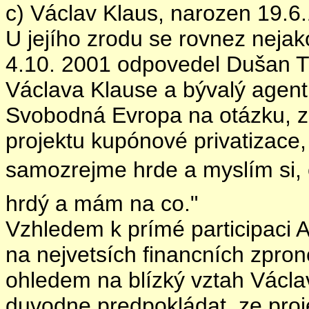
c) Václav Klaus, narozen 19.6
U jejího zrodu se rovnez neja
4.10. 2001 odpovedel Dušan Tří
Václava Klause a bývalý agen
Svobodná Evropa na otázku, zd
projektu kupónové privatizace,
samozrejme hrde a myslím si, 
hrdý a mám na co."
Vzhledem k prímé participaci A
na nejvetsích financních zpron
ohledem na blízký vztah Václ
duvodne predpokládat, ze proj