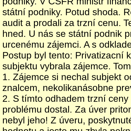
podniky. V ČSFR ministr financ
státní podniky. Potud shoda. Ro
audit a prodali za trzní cenu. T
hned. U nás se státní podnik 
urcenému zájemci. A s odklade
Postup byl tento: Privatizacní 
subjektu vybrala zájemce. Tom
1. Zájemce si nechal subjekt 
znalcem, nekolikanásobne prev
2. S tímto odhadem trzní ceny
problému dostal. Za úver pritom
nebyl jeho! Z úveru, poskytnuté