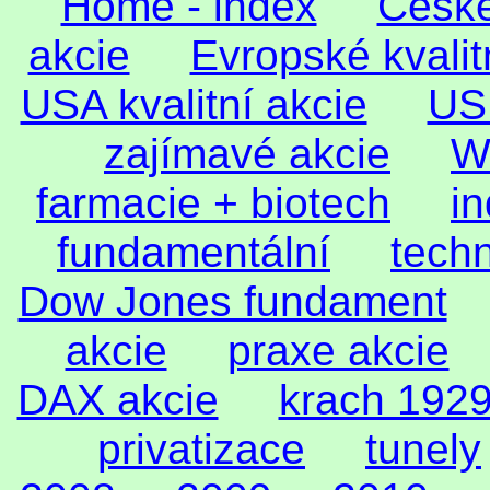
Home - index
České
akcie
Evropské kvalit
USA kvalitní akcie
US 
zajímavé akcie
Wa
farmacie + biotech
i
fundamentální
tech
Dow Jones fundament
akcie
praxe akcie
DAX akcie
krach 192
privatizace
tunely