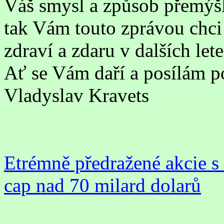
Váš smysl a způsob přemýšle
tak Vám touto zprávou chc
zdraví a zdaru v dalších let
Ať se Vám daří a posílám p
Vladyslav Kravets
Etrémně předražené akcie s
cap nad 70 milard dolarů