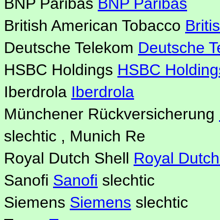
BNP Paribas
BNP Paribas
British American Tobacco
Brit
Deutsche Telekom
Deutsche T
HSBC Holdings
HSBC Holding
Iberdrola
Iberdrola
Münchener Rückversicherung
slechtic , Munich Re
Royal Dutch Shell
Royal Dutch
Sanofi
Sanofi
slechtic
Siemens
Siemens
slechtic