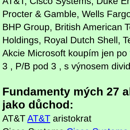
AT&T, Cisco Systems, Duke En
Procter & Gamble, Wells Fargo
BHP Group, British American 
Holdings, Royal Dutch Shell, T
Akcie Microsoft koupím jen po
3 , P/B pod 3 , s výnosem div
Fundamenty mých 27 akc
jako důchod:
AT&T
AT&T
aristokrat