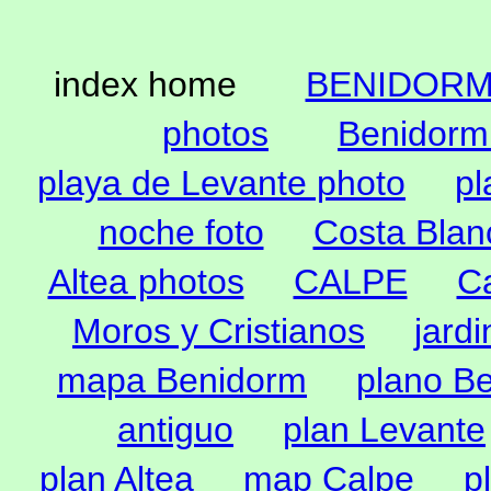
index home
BENIDOR
photos
Benidorm 
playa de Levante photo
pl
noche foto
Costa Blan
Altea photos
CALPE
Ca
Moros y Cristianos
jardi
mapa Benidorm
plano Be
antiguo
plan Levante
plan Altea
map Calpe
p