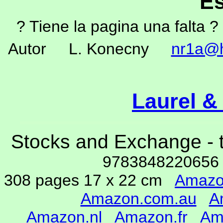
Es
? Tiene la pagina una falta ? 
Autor L. Konecny
nr1a@h
Laurel &
Stocks and Exchange -
978384822065
308 pages 17 x 22 cm
Amazo
Amazon.com.au
A
Amazon.nl
Amazon.fr
Am