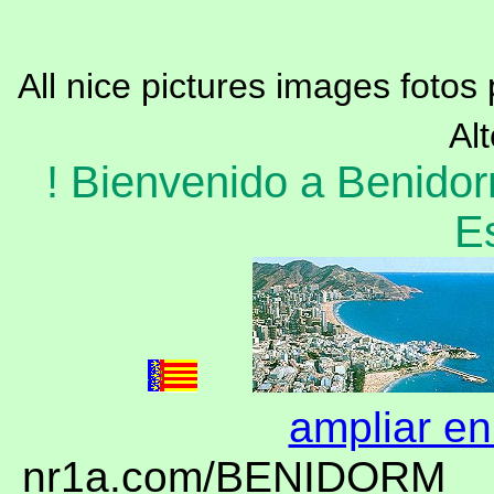
All nice pictures images foto
Al
! Bienvenido a Benido
E
ampliar en
nr1a.com/BENID