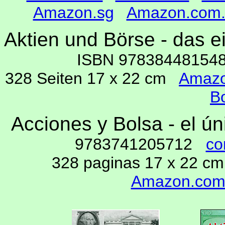
Amazon.sg
Amazon.com.
Aktien und Börse - das 
ISBN 9783844815
328 Seiten 17 x 22 cm
Amaz
B
Acciones y Bolsa - el ú
9783741205712
co
328 paginas 17 x 22 
Amazon.co