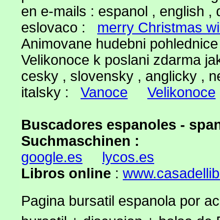
en e-mails : espanol , english , 
eslovaco :
merry Christmas w
Animovane hudebni pohlednice
Velikonoce k poslani zdarma jako
cesky , slovensky , anglicky , 
italsky :
Vanoce
Velikonoce
Buscadores espanoles - span
Suchmaschinen :
google.es
lycos.es
Libros online
:
www.casadelli
Pagina bursatil espanola por ac