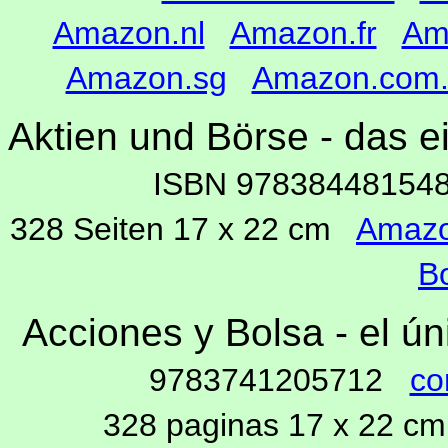
Amazon.nl
Amazon.fr
Am
Amazon.sg
Amazon.com.
Aktien und Börse - das 
ISBN 9783844815
328 Seiten 17 x 22 cm
Amaz
B
Acciones y Bolsa - el ú
9783741205712
co
328 paginas 17 x 22 