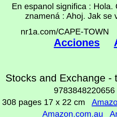
En espanol significa : Hola
znamená : Ahoj. Jak se 
nr1a.com/CAPE-TOW
Acciones
Stocks and Exchange - 
978384822065
308 pages 17 x 22 cm
Amazo
Amazon.com.au
A