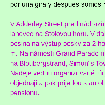
por una gira y despues somos r
V Adderley Street pred nádraz
lanovce na Stolovou horu. V da
pesina na výstup pesky za 2 ho
m. Na námestí Grand Parade me
na Bloubergstrand, Simon´s T
Nadeje vedou organizované túry 
objednají a pak prijedou s auto
pensionu.