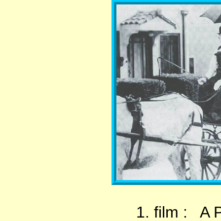
1. film : A 