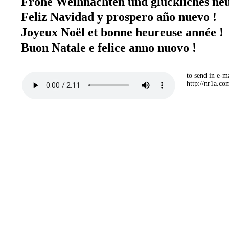
Frohe Weihnachten und glückliches neu
Feliz Navidad y prospero año nuevo !
Joyeux Noël et bonne heureuse année !
Buon Natale e felice anno nuovo !
to send in e-ma
http://nr1a.c