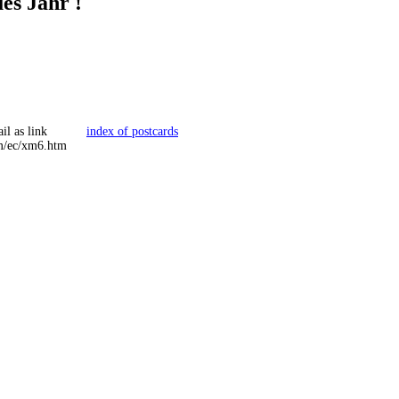
es Jahr !
il as link
index of postcards
om/ec/xm6.htm