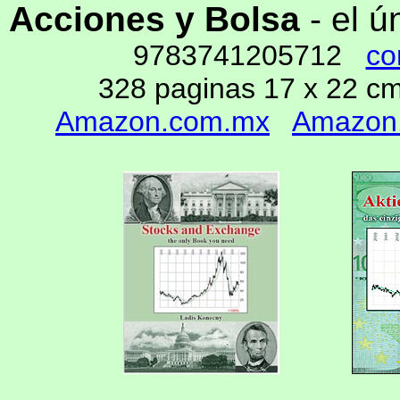
Acciones y Bolsa
- el ú
9783741205712
co
328 paginas 17 x 22 
Amazon.com.mx
Amazon