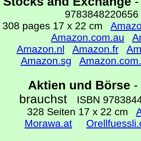
Stocks and Exchange
-
978384822065
308 pages 17 x 22 cm
Amazo
Amazon.com.au
A
Amazon.nl
Amazon.fr
Am
Amazon.sg
Amazon.com.
Aktien und Börse
-
brauchst
ISBN 97838
328 Seiten 17 x 22 cm
Morawa.at
Orellfuessli