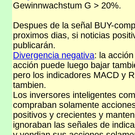
Gewinnwachstum G > 20%.
Despues de la señal BUY-compr
proximos dias, si noticias posit
publicarán.
Divergencia negativa
: la acción
acción puede luego bajar tambie
pero los indicadores MACD y RS
tambien.
Los inversores inteligentes co
compraban solamente acciones 
positivos y crecientes y mante
ignoraban las señales de indica
y vendian sus acciones solament